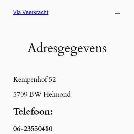
Ga
Via Veerkracht
naar
de
inhoud
Adresgegevens
Kempenhof 52
5709 BW Helmond
Telefoon:
06-23550480